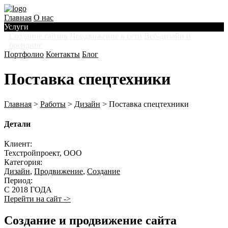
Главная
О нас
Услуги
Создание сайтов
Продвижение в сети
Веб-дизайн и
брендинг
Портфолио
Контакты
Блог
Поставка спецтехники
Главная
>
Работы
>
Дизайн
>
Поставка спецтехники
Детали
Клиент:
Техстройпроект, ООО
Категория:
Дизайн
,
Продвижение
,
Создание
Период:
С 2018 ГОДА
Перейти на сайт ->
Создание и продвижение сайта