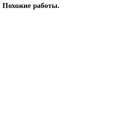
Похожие работы
.
Юридический консалтинг
Салон красоты
Сайт-визитка истаблогера
Медико-стоматологический центр
Правовой консалтинг