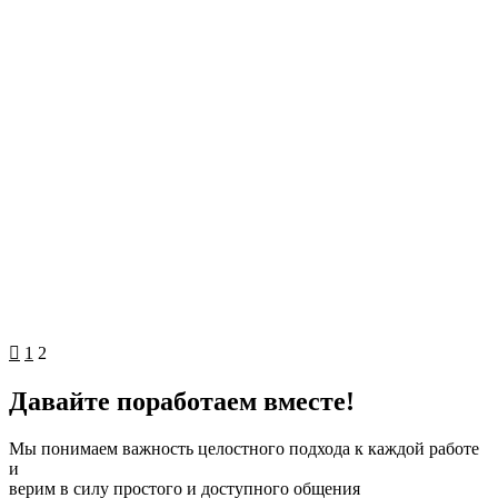
Оптимизация фото для слайдера
11.04.2017

(
0
)

Статьи
Фотоконкурс на WordPress с плагином WP Foto
Vote
10.04.2017

(
0
)

1
2
Давайте поработаем вместе
!
Мы понимаем важность целостного подхода к каждой работе
и
верим в силу простого и доступного общения