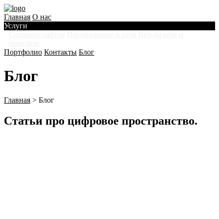
Главная
О нас
Услуги
Создание сайтов
Продвижение в сети
Веб-дизайн и
брендинг
Портфолио
Контакты
Блог
Блог
Главная
>
Блог
Статьи про цифровое пространство
.

Статьи
Полезные сниппеты
19.04.2017

(
0
)